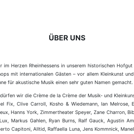
ÜBER UNS
ir im Herzen Rheinhessens in unserem historischen Hofgu
ops mit internationalen Gästen – vor allem Kleinkunst und
hne für akustische Musik einen sehr guten Namen gemacht.
dürfen wir die Crème de la Crème der Musik- und Kleinkunst
hael Fix, Clive Carroll, Kosho & Wiedemann, Ian Melrose,
eux, Hanns York, Zimmertheater Speyer, Zane Charron, Bibe
Lux, Markus Gahlen, Ryan Burns, Ralf Gauck, Agustin Am
rto Capitoni, Alltid, Raffaella Luna, Jens Kommnick, Maneli