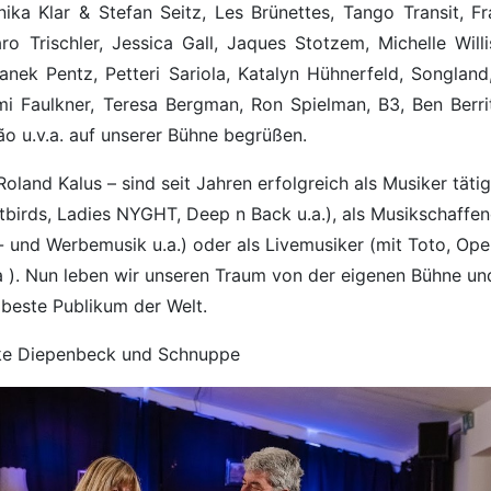
ika Klar & Stefan Seitz, Les Brünettes, Tango Transit, F
Caro Trischler, Jessica Gall, Jaques Stotzem, Michelle Wi
nek Pentz, Petteri Sariola, Katalyn Hühnerfeld, Songland
i Faulkner, Teresa Bergman, Ron Spielman, B3, Ben Berri
ão u.v.a. auf unserer Bühne begrüßen.
land Kalus – sind seit Jahren erfolgreich als Musiker tätig
tbirds, Ladies NYGHT, Deep n Back u.a.), als Musikschaffend
 und Werbemusik u.a.) oder als Livemusiker (mit Toto, Open
a ). Nun leben wir unseren Traum von der eigenen Bühne und
s beste Publikum der Welt.
Elke Diepenbeck und Schnuppe